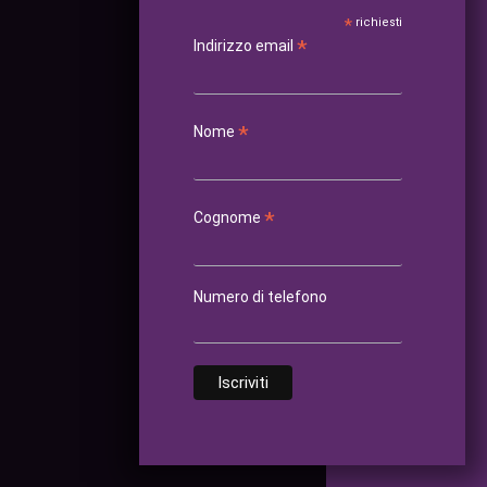
*
richiesti
*
Indirizzo email
*
Nome
*
Cognome
Numero di telefono