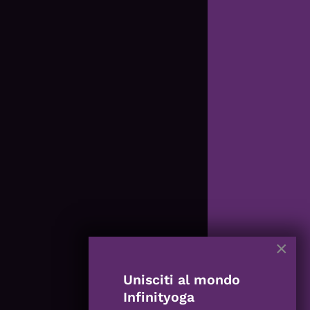
×
Unisciti al mondo
Infinityoga